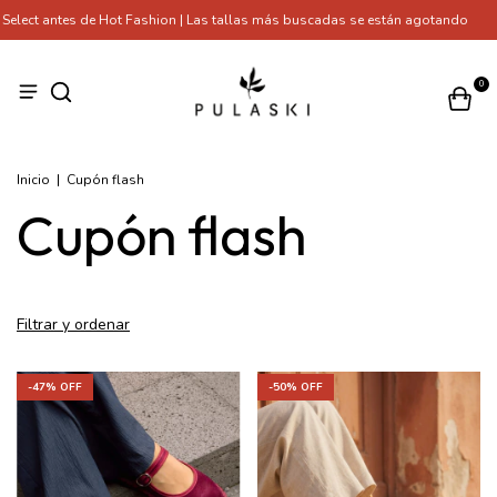
ect antes de Hot Fashion | Las tallas más buscadas se están agotando
Tie
0
Inicio
|
Cupón flash
Cupón flash
Filtrar y ordenar
-
50
% OFF
-
47
% OFF