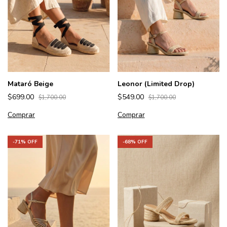
Mataró Beige
Leonor (Limited Drop)
$699.00
$549.00
$1,700.00
$1,700.00
Comprar
Comprar
-
71
% OFF
-
68
% OFF