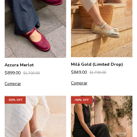
Milá Gold (Limited Drop)
Azzura Merlot
$849.00
$899.00
$1,700.00
$1,700.00
Comprar
Comprar
-
50
% OFF
-
56
% OFF