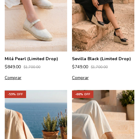
Milá Pearl (Limited Drop)
Sevilla Black (Limited Drop)
$849.00
$749.00
$1,700.00
$1,700.00
Comprar
Comprar
-
59
% OFF
-
68
% OFF