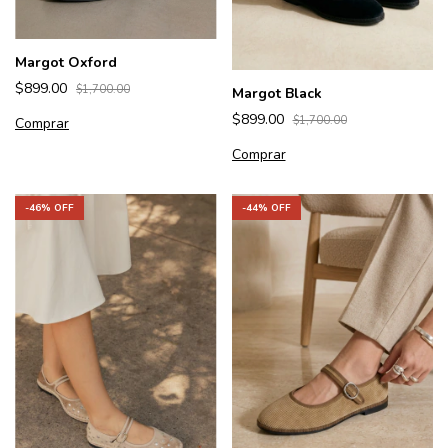
Margot Oxford
$899.00
$1,700.00
Margot Black
$899.00
$1,700.00
Comprar
Comprar
-
44
% OFF
-
46
% OFF