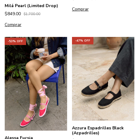
Milá Pearl (Limited Drop)
Comprar
$849.00
$1,700.00
Comprar
-
47
% OFF
-
53
% OFF
Azzura Espadrilles Black
(Azpadrilles)
Alessa Fucsia