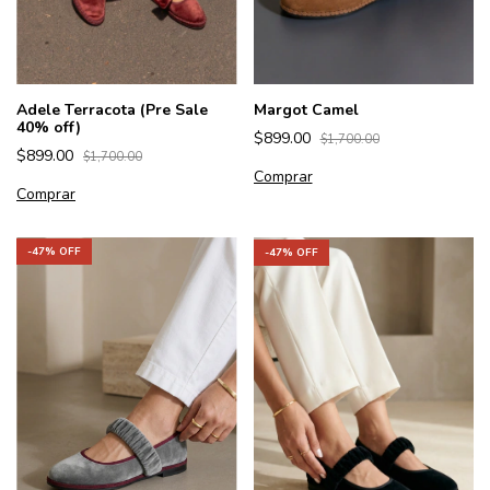
Adele Terracota (Pre Sale
Margot Camel
40% off)
$899.00
$1,700.00
$899.00
$1,700.00
Comprar
Comprar
-
47
% OFF
-
47
% OFF