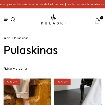
aski Select antes de Hot Fashion | Las tallas más buscadas se están agotando
0
Inicio
|
Pulaskinas
Pulaskinas
Filtrar y ordenar
-
47
% OFF
-
47
% OFF