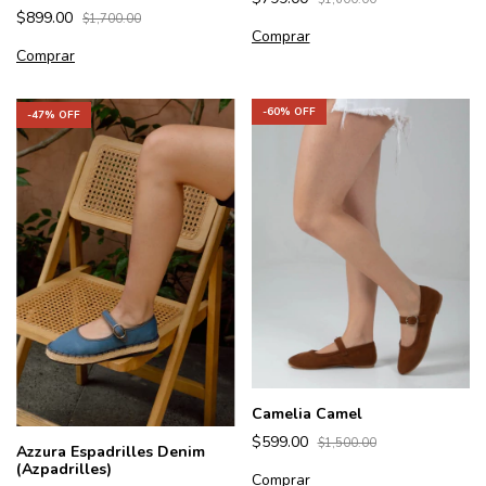
$899.00
$1,700.00
Comprar
Comprar
-
60
% OFF
-
47
% OFF
Camelia Camel
$599.00
$1,500.00
Azzura Espadrilles Denim
(Azpadrilles)
Comprar