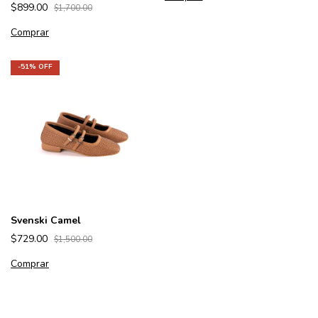
$899.00
$1,700.00
Comprar
-
51
% OFF
Svenski Camel
$729.00
$1,500.00
Comprar