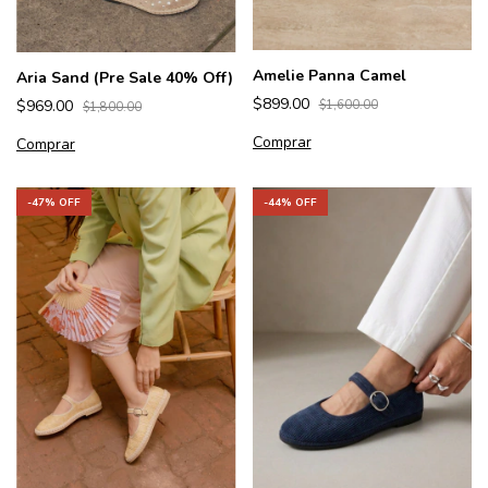
Amelie Panna Camel
Aria Sand (Pre Sale 40% Off)
$899.00
$969.00
$1,600.00
$1,800.00
Comprar
Comprar
-
44
% OFF
-
47
% OFF