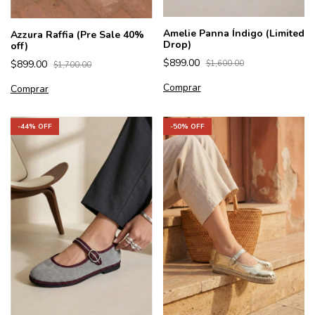
Amelie Panna Índigo (Limited
Azzura Raffia (Pre Sale 40%
Drop)
off)
$899.00
$899.00
$1,600.00
$1,700.00
Comprar
Comprar
-
44
% OFF
-
50
% OFF