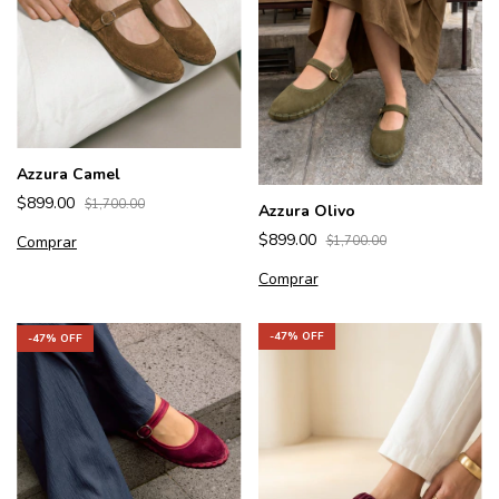
Azzura Camel
$899.00
$1,700.00
Azzura Olivo
$899.00
Comprar
$1,700.00
Comprar
-
47
% OFF
-
47
% OFF