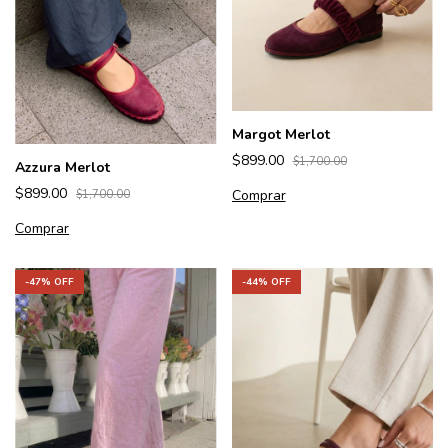
Margot Merlot
$899.00
$1,700.00
Azzura Merlot
$899.00
Comprar
$1,700.00
Comprar
-
47
% OFF
-
44
% OFF