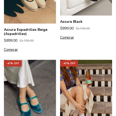
Azzura Black
$899.00
$1,700.00
Azzura Espadrilles Beige
(Azpadrilles)
Comprar
$899.00
$1,700.00
Comprar
-
47
% OFF
-
47
% OFF