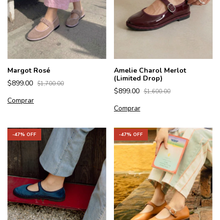
Margot Rosé
Amelie Charol Merlot
(Limited Drop)
$899.00
$1,700.00
$899.00
$1,600.00
Comprar
Comprar
-
47
% OFF
-
47
% OFF