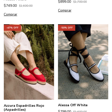
$899.00
$1,700.00
$749.00
$1,600.00
Comprar
Comprar
-
50
% OFF
-
47
% OFF
Alessa Off White
Azzura Espadrilles Rojo
(Azpadrilles)
$799.00
$1,600.00