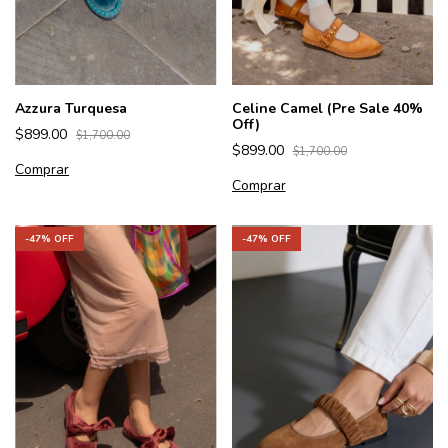
Celine Camel (Pre Sale 40%
Azzura Turquesa
Off)
$899.00
$1,700.00
$899.00
$1,700.00
Comprar
Comprar
-
47
% OFF
-
47
% OFF