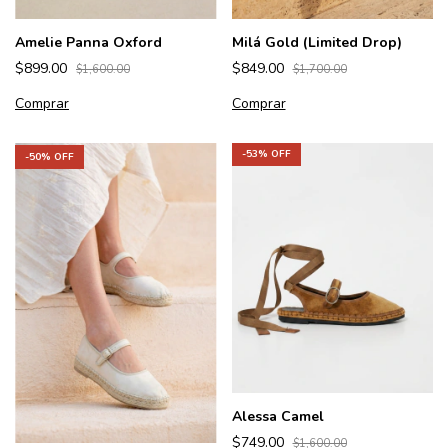
Amelie Panna Oxford
Milá Gold (Limited Drop)
$899.00
$849.00
$1,600.00
$1,700.00
Comprar
Comprar
-
53
% OFF
-
50
% OFF
Alessa Camel
$749.00
$1,600.00