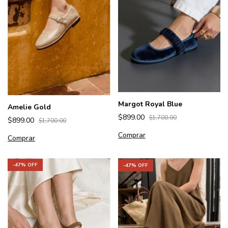
Margot Royal Blue
Amelie Gold
$899.00
$1,700.00
$899.00
$1,700.00
Comprar
Comprar
-
47
% OFF
-
47
% OFF