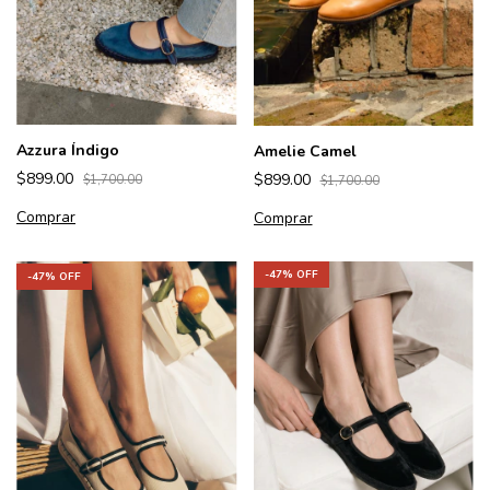
Azzura Índigo
Amelie Camel
$899.00
$899.00
$1,700.00
$1,700.00
Comprar
Comprar
-
47
% OFF
-
47
% OFF