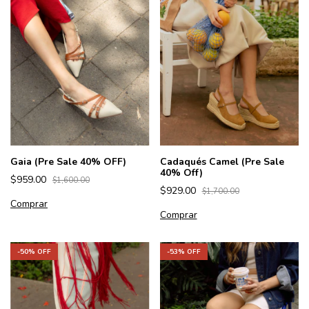
Gaia (Pre Sale 40% OFF)
Cadaqués Camel (Pre Sale
40% Off)
$959.00
$1,600.00
$929.00
$1,700.00
Comprar
Comprar
-
50
% OFF
-
53
% OFF