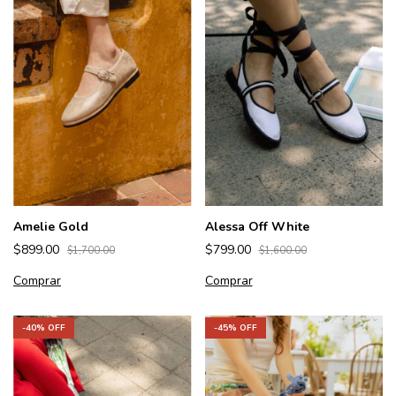
Amelie Gold
Alessa Off White
$899.00
$799.00
$1,700.00
$1,600.00
Comprar
Comprar
-
40
% OFF
-
45
% OFF