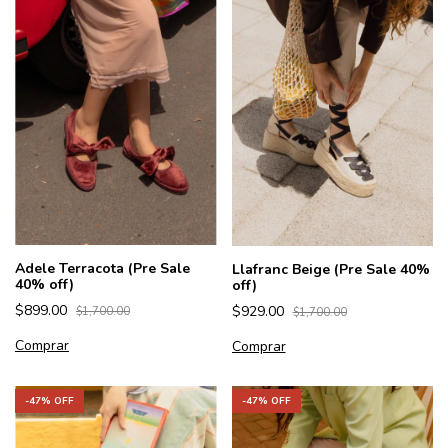
Adele Terracota (Pre Sale
Llafranc Beige (Pre Sale 40%
40% off)
off)
$899.00
$929.00
$1,700.00
$1,700.00
Comprar
Comprar
-
47
% OFF
-
47
% OFF