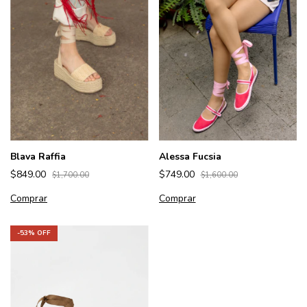
Blava Raffia
Alessa Fucsia
$849.00
$749.00
$1,700.00
$1,600.00
Comprar
Comprar
-
53
% OFF