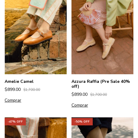
Azzura Raffia (Pre Sale 40%
Amelie Camel
off)
$899.00
$1,700.00
$899.00
$1,700.00
Comprar
Comprar
-
47
% OFF
-
50
% OFF