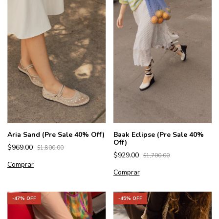
Aria Sand (Pre Sale 40% Off)
Baak Eclipse (Pre Sale 40%
Off)
$969.00
$1,800.00
$929.00
$1,700.00
Comprar
Comprar
-
47
% OFF
-
45
% OFF