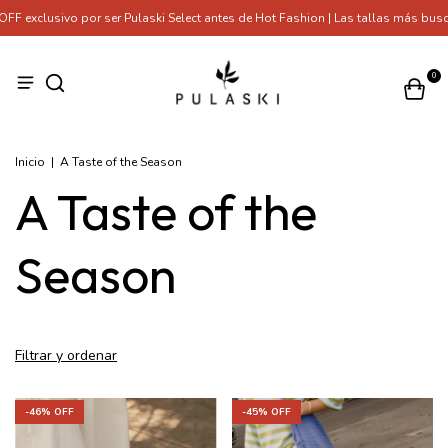
clusivo por ser Pulaski Select antes de Hot Fashion | Las tallas más buscada
0
Inicio
|
A Taste of the Season
A Taste of the
Season
Filtrar y ordenar
-
46
% OFF
-
45
% OFF