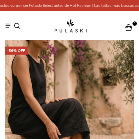
sivo por ser Pulaski Select antes de Hot Fashion | Las tallas más buscadas s
0
-
56
% OFF