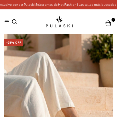
ivo por ser Pulaski Select antes de Hot Fashion | Las tallas más buscadas se
0
-
68
% OFF