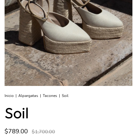
Inicio
|
Alpargatas
|
Tacones
|
Soil
Soil
$789.00
$1,700.00