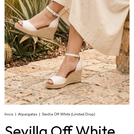
Inicio
|
Alpargatas
|
Sevilla Off White (Limited Drop)
Sevilla Off White