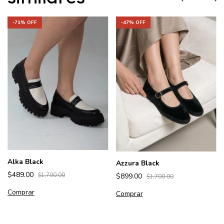
-
71
% OFF
-
47
% OFF
Alka Black
Azzura Black
$489.00
$899.00
$1,700.00
$1,700.00
Comprar
Comprar