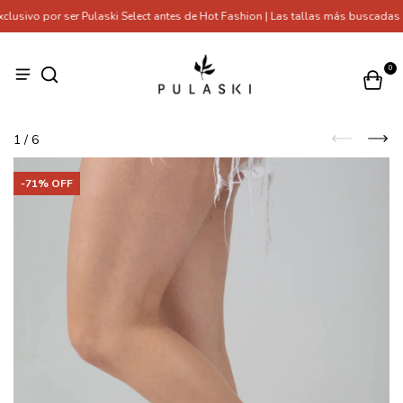
usivo por ser Pulaski Select antes de Hot Fashion | Las tallas más buscadas 
0
1
/
6
-
71
% OFF