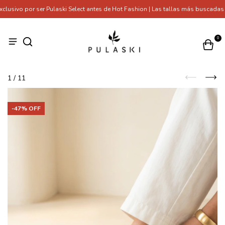
sivo por ser Pulaski Select antes de Hot Fashion | Las tallas más buscadas s
0
1
/
11
-
47
% OFF