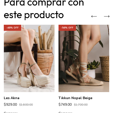
Para comprar con
este producto
-
48
% OFF
-
56
% OFF
Les Akna
Tikkun Nopal Beige
$929.00
$749.00
$1,800.00
$1,700.00