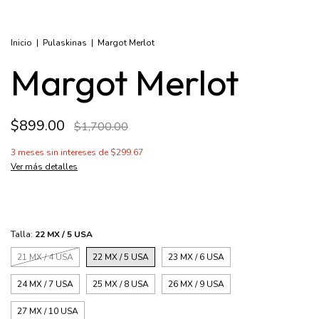
Inicio
|
Pulaskinas
|
Margot Merlot
Margot Merlot
$899.00
$1,700.00
3
meses sin intereses de
$299.67
Ver más detalles
Talla:
22 MX / 5 USA
21 MX / 4 USA
22 MX / 5 USA
23 MX / 6 USA
24 MX / 7 USA
25 MX / 8 USA
26 MX / 9 USA
27 MX / 10 USA