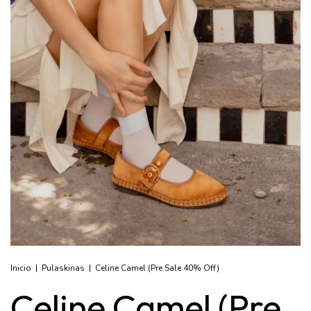
Inicio
|
Pulaskinas
|
Celine Camel (Pre Sale 40% Off)
Celine Camel (Pre