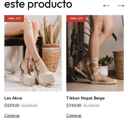
este producto
-
48
% OFF
-
56
% OFF
Les Akna
Tikkun Nopal Beige
$929.00
$749.00
$1,800.00
$1,700.00
Comprar
Comprar