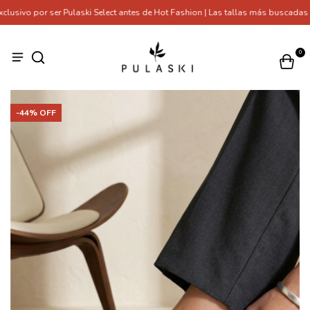
ivo por ser Pulaski Select antes de Hot Fashion | Las tallas más buscadas se
0
-
44
% OFF