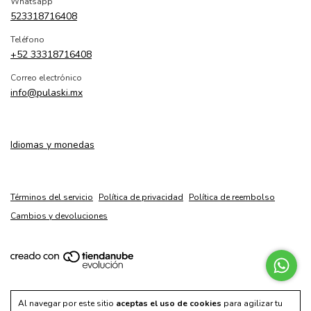
Whatsapp
523318716408
Teléfono
+52 33318716408
Correo electrónico
info@pulaski.mx
Idiomas y monedas
Términos del servicio
Política de privacidad
Política de reembolso
Cambios y devoluciones
Copyright Pulaski Shoes - 2026. Todos los derechos reservados.
Al navegar por este sitio
aceptas el uso de cookies
para agilizar tu