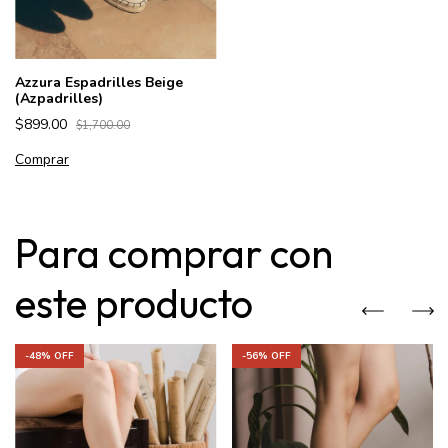
Azzura Espadrilles Beige
(Azpadrilles)
$899.00
$1,700.00
Comprar
Para comprar con
este producto
-
48
% OFF
-
56
% OFF