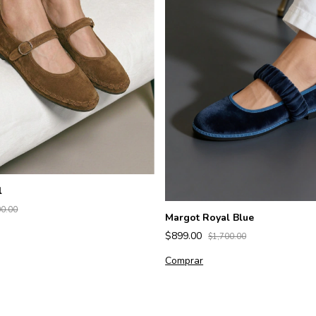
Sustentables e
l
00.00
Margot Royal Blue
icónicos
$899.00
$1,700.00
Comprar
Ver más