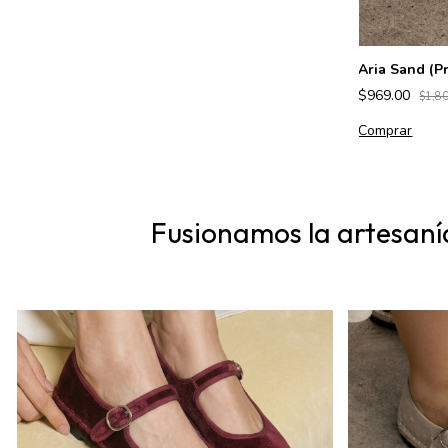
Gaffná Gold
$749.00
$1,600.00
Aria Sand (P
Comprar
$969.00
$1,8
Comprar
Fusionamos la artesaní