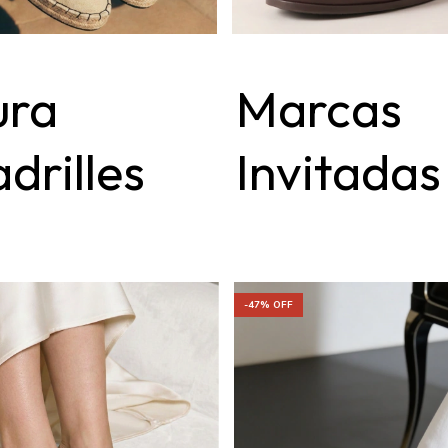
ura
Marcas
drilles
Invitadas
-
47
% OFF