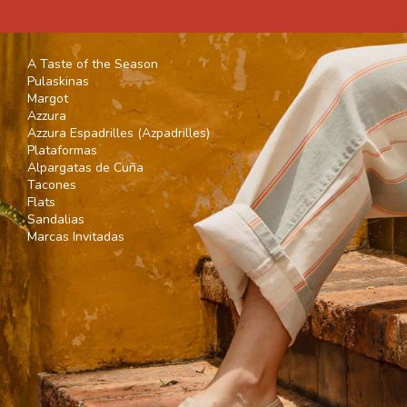
A Taste of the Season
Pulaskinas
Margot
Azzura
Azzura Espadrilles (Azpadrilles)
Plataformas
Alpargatas de Cuña
Tacones
Flats
Sandalias
Marcas Invitadas