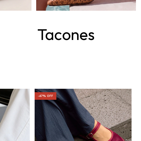
Tacones
-
-
47
% OFF