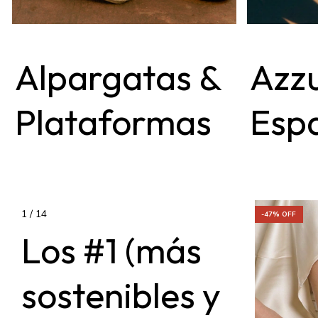
Alpargatas &
Azz
Plataformas
Espa
1
/
14
-
47
% OFF
-
47
% OFF
Los #1 (más
sostenibles y