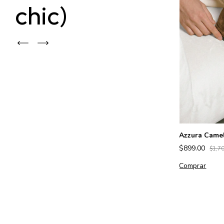
chic)
Azzura Came
$899.00
$1,7
Prensa
Margot Rosé
Comprar
$899.00
$1,700.00
Comprar
Ver más