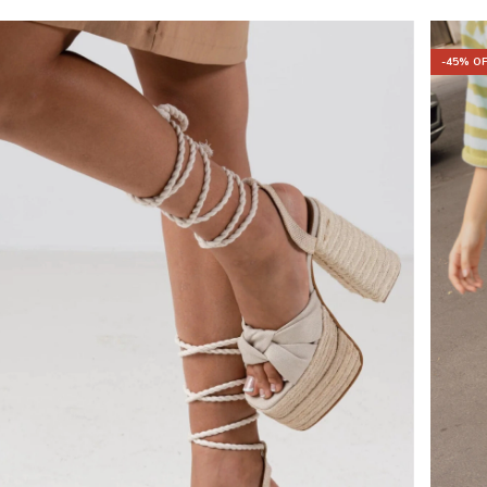
-
45
% O