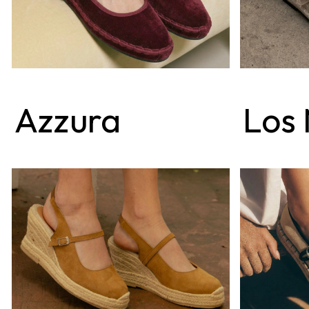
Azzura
Los