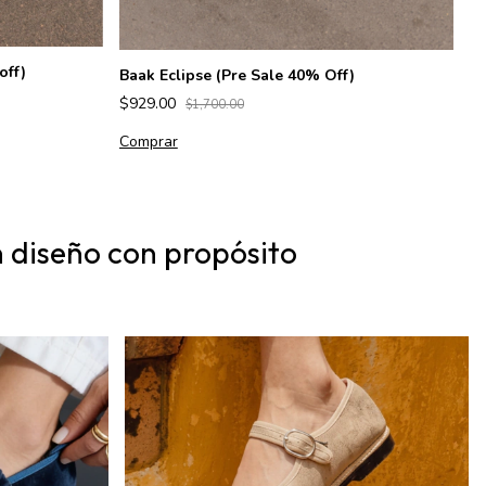
off)
A
Baak Eclipse (Pre Sale 40% Off)
$
$929.00
$1,700.00
C
Comprar
 diseño con propósito