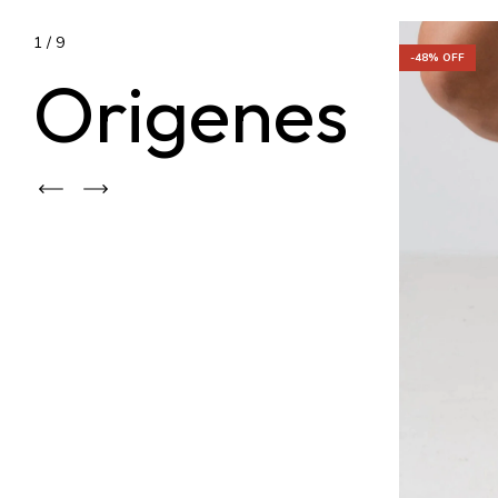
1
/
9
-
48
% OFF
Origenes