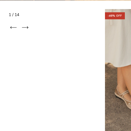
1
/
14
-
53
% OFF
-
46
% OFF