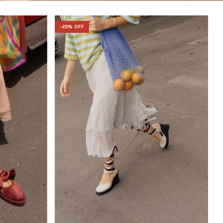
-
-
45
% OFF